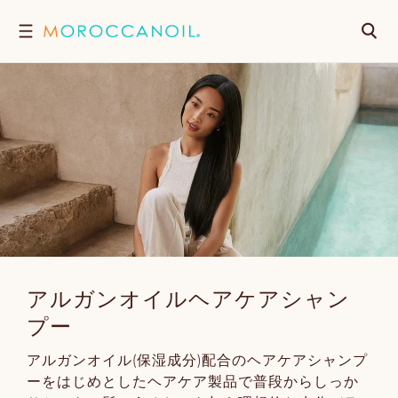
コ
検
ン
テ
索
ン
ツ
に
進
む
アルガンオイルヘアケアシャン
プー
アルガンオイル(保湿成分)配合のヘアケアシャンプ
ーをはじめとしたヘアケア製品で普段からしっか